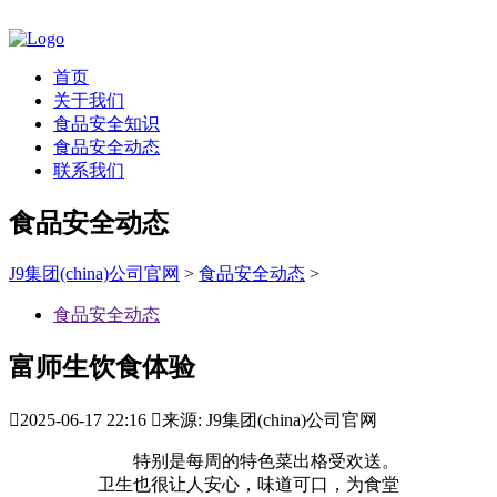
首页
关于我们
食品安全知识
食品安全动态
联系我们
食品安全动态
J9集团(china)公司官网
>
食品安全动态
>
食品安全动态
富师生饮食体验

2025-06-17 22:16

来源: J9集团(china)公司官网
特别是每周的特色菜出格受欢送。
卫生也很让人安心，味道可口，为食堂