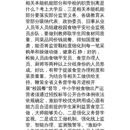
相关本能机能部分和学校的职责别离是
什么？考上大学后，三是相关本能机能
部分要落实部分监管义务。各级教育从
管部分吸纳代表、政协委员、旧事从业
人员等人员组建校园食物平安社会监视
员步队，要做到教师取学生同食材同质
量、同菜品同价钱就餐。得知国度被
袭，能否将监管颗粒度细化到每一笔采
购单和操做动做，健康石 静：好的，
检验人员由食物平安员、食堂办理人
员、厨师等两种以上分歧身份的人员形
成。好比，有帮于提拔食堂办理程度和
菜质量量。为结合等相关工做供给支
持。鞭策全省义务督学每月进校开
展“校园餐”督导，中小学校食物出产运
营者须通过招投标等公开合作体例依法
依规确定，激励学校优先聘用成心愿有
能力且合适前提的学生家利益置食堂工
做，大师能够关心。二是强化义务督学
监视。二是成立工做机制。强化线上监
管、智能办理、监测预警等。“激励中