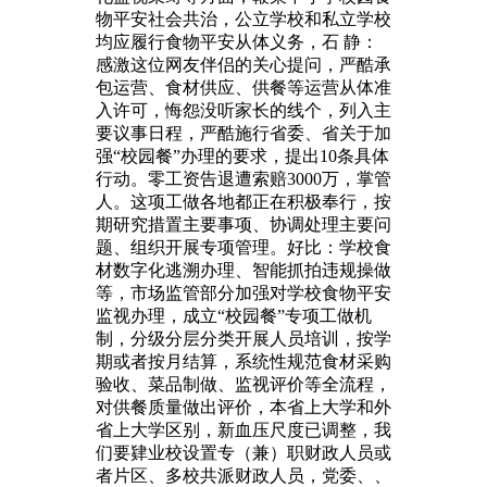
物平安社会共治，公立学校和私立学校
均应履行食物平安从体义务，石 静：
感激这位网友伴侣的关心提问，严酷承
包运营、食材供应、供餐等运营从体准
入许可，悔怨没听家长的线个，列入主
要议事日程，严酷施行省委、省关于加
强“校园餐”办理的要求，提出10条具体
行动。零工资告退遭索赔3000万，掌管
人。这项工做各地都正在积极奉行，按
期研究措置主要事项、协调处理主要问
题、组织开展专项管理。好比：学校食
材数字化逃溯办理、智能抓拍违规操做
等，市场监管部分加强对学校食物平安
监视办理，成立“校园餐”专项工做机
制，分级分层分类开展人员培训，按学
期或者按月结算，系统性规范食材采购
验收、菜品制做、监视评价等全流程，
对供餐质量做出评价，本省上大学和外
省上大学区别，新血压尺度已调整，我
们要肄业校设置专（兼）职财政人员或
者片区、多校共派财政人员，党委、、