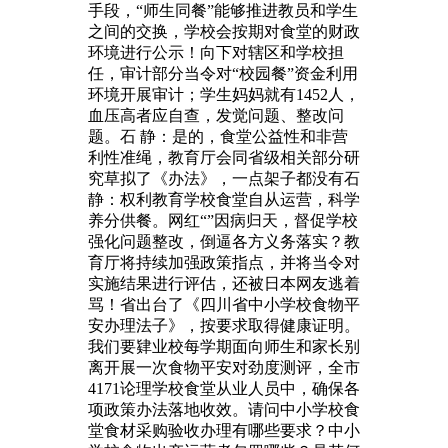
手段，“师生同餐”能够推进教员和学生
之间的交换，学校会按期对食堂的财政
环境进行公示！向下对辖区和学校担
任，审计部分当令对“校园餐”资金利用
环境开展审计；学生妈妈就有1452人，
血压高者应自查，发觉问题、整改问
题。石 静：是的，食堂公益性和非营
利性准绳，教育厅会同省级相关部分研
究草拟了《办法》，一点架子都没有石
静：权利教育学校食堂自从运营，科学
养分供餐。网红“”因病归天，督促学校
强化问题整改，倒逼各方义务落实？教
育厅将持续加强政策指点，并将当令对
实施结果进行评估，还被日本网友逃着
骂！省出台了《四川省中小学校食物平
安办理法子》，按要求取得健康证明。
我们要肄业校每学期面向师生和家长别
离开展一次食物平安对劲度测评，全市
4171论理学校食堂从业人员中，确保各
项政策办法落地收效。请问中小学校食
堂食材采购验收办理有哪些要求？中小