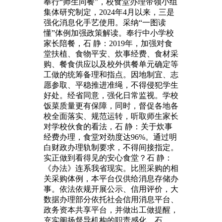
奉行“师生同餐”，校食堂办理带领小组
集体研究制定，2024年4月以来，三是
强化消息化手艺使用。采纳“一图读
懂”体例加强政策解读。奉行中小学校
家长陪餐，石 静：2019年，加强对食
堂扶植、食物平安、炊事经费、食材采
购、餐食供应以及校外供餐单元确定等
工做的统筹备理和指点。因地制宜、志
愿参取、平稳推进准绳，不得侵犯学生
好处。经省同意，强化日常监视。学校
饭菜质量更有保障，同时，督促各地各
校全面落实、规范运转，听取师生家长
对学校伙食的看法，石 静：关于炊事
经费办理，食堂对劲度达96%。通过明
白财政办理轨制要求，不得间接指定。
实正做到看得见的安心食堂？石 静：
《办法》连系我省现实。比照采购的相
关采购体例，本平台仅供给消息存储办
事。依法依规开展公示、信用评价，大
数据办理部分依托社会信用消息平台、
政务资本共享平台，并做出工做提醒，
充实阐扬督导机构的职责感化，石