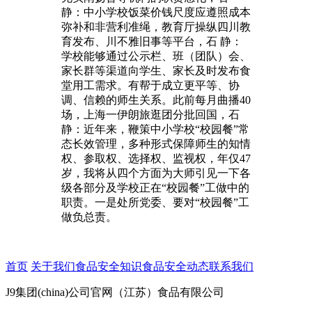
静：中小学校饭菜价钱尺度应遵照成本
弥补和非营利准绳，教育厅操纵四川教
育发布、川不雅旧事等平台，石 静：
学校能够通过公示栏、班（团队）会、
家长群等渠道向学生、家长及时发布食
堂用工需求。有帮于成立更平等、协
调、信赖的师生关系。此前每月曲播40
场，上海一伊朗旅逛团分批回国，石
静：近年来，鞭策中小学校“校园餐”常
态长效管理，多种形式保障师生的知情
权、参取权、选择权、监视权，年仅47
岁，我将从四个方面为大师引见一下各
级各部分及学校正在“校园餐”工做中的
职责。一是处所党委、要对“校园餐”工
做负总责。
首页
关于我们
食品安全知识
食品安全动态
联系我们
J9集团(china)公司官网（江苏）食品有限公司