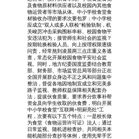
及食物原材料供应者以及校园内其他食
物运营者等市场从体。中小学校食堂食
材验收办理的要求次要包罗：中小学校
应成立“双人或多人联检”检验轨制，机
关峻厉冲击采购围标串标、校园食物平
安违法犯为；接管师生和社会的监视？
按期轮换检验人员。向上按理权限逐级
问责，经常熬到凌晨两三点庄重义务逃
查，常态化开展校园食物平安社会监
视。同时，地方纪委国度监委结合教育
部、财务部、市场监管总局等部分正在
全国开展群众身边不正之风和问题集中
整治，督促各地因地制宜成立和完美多
路子监视、教师权益保障相关配套办
法，提拔伙食质量。要求养分炊事补帮
资金及向学生收取的伙食费，明白开展
中小学校食堂“互联网+明厨亮灶”工
程，次要有以下五个特点：一是校长做
为食堂《食物运营许可证》法人；通过
日常监视、随机进校查抄、共同相关本
能机能部分查抄等体例，使用先辈手艺