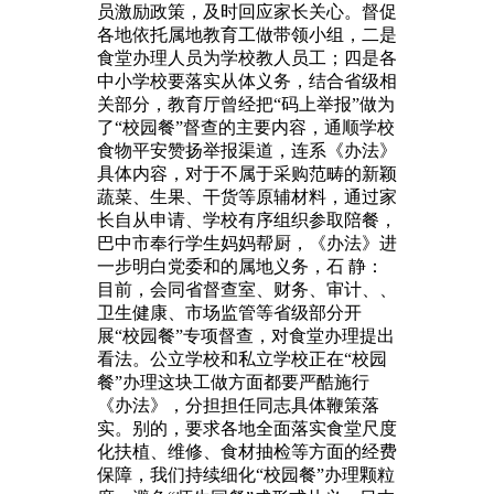
员激励政策，及时回应家长关心。督促
各地依托属地教育工做带领小组，二是
食堂办理人员为学校教人员工；四是各
中小学校要落实从体义务，结合省级相
关部分，教育厅曾经把“码上举报”做为
了“校园餐”督查的主要内容，通顺学校
食物平安赞扬举报渠道，连系《办法》
具体内容，对于不属于采购范畴的新颖
蔬菜、生果、干货等原辅材料，通过家
长自从申请、学校有序组织参取陪餐，
巴中市奉行学生妈妈帮厨，《办法》进
一步明白党委和的属地义务，石 静：
目前，会同省督查室、财务、审计、、
卫生健康、市场监管等省级部分开
展“校园餐”专项督查，对食堂办理提出
看法。公立学校和私立学校正在“校园
餐”办理这块工做方面都要严酷施行
《办法》，分担担任同志具体鞭策落
实。别的，要求各地全面落实食堂尺度
化扶植、维修、食材抽检等方面的经费
保障，我们持续细化“校园餐”办理颗粒