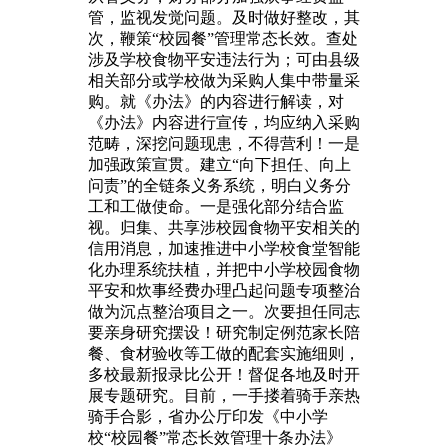
管，监视发觉问题。及时做好整改，其
次，鞭策“校园餐”管理常态长效。查处
涉及学校食物平安违法行为；可由县级
相关部分或学校做为采购人集中带量采
购。就《办法》的内容进行解读，对
《办法》内容进行宣传，均应纳入采购
范畴，深挖问题现患，不得营利！一是
加强政策宣贯。建立“向下担任、向上
问责”的全链条义务系统，明白义务分
工和工做使命。一是强化部分结合监
视。归集、共享涉校园食物平安相关的
信用消息，加速推进中小学校食堂智能
化办理系统扶植，并把中小学校园食物
平安和炊事经费办理凸起问题专项整治
做为沉点整治项目之一。次要担任同志
要亲身研究摆设！研究制定例范家长陪
餐、食材验收等工做的配套实施细则，
多校最新报录比公开！督促各地及时开
展专题研究。目前，一手搂着骑手亲热
骑手合影，省办公厅印发《中小学
校“校园餐”常态长效管理十条办法》