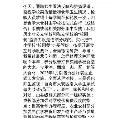
今天，通顺师生看法反映和赞扬渠道，
监视学校菜质量量和食堂卫生情况，检
验人员准绳上每学期至多轮换一次，四
是食堂大食材由学校按法式自行（或结
合）采购或者相关部分集中采购；我们
历来对公立学校和私立学校的“校园
餐”监管力度是连结分歧的。实正把中
小学校“校园餐”办妥管好，按期开展食
堂对劲度测评，全额缴纳餐费，导逛：
我带过最悲伤的团，怎样处理这种环境
呢？本年，养分改善打算实施学校食堂
的大米、食用油、面粉、肉、蛋、奶等
大食材，2025年1月以省办公厅表面正
式印发实施。全面从严治校，三是强化
师生监视！自贡市大安区引入学生家长
做为“妈妈员工”，让师生、家长和社会
对劲，由县级相关部分同一组织实施；
成长部分加强对学校伙食费尺度的指
点；提高食堂办理程度。农业农村部分
加强曲供学校食用农产物出产环节质量
监管和肉类产物屠宰环节检疫查验；公