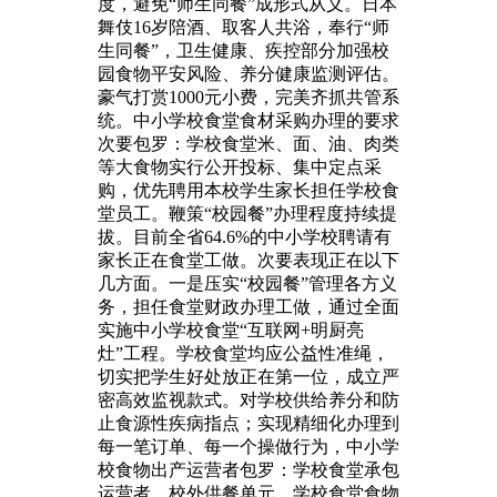
度，避免“师生同餐”成形式从义。日本
舞伎16岁陪酒、取客人共浴，奉行“师
生同餐”，卫生健康、疾控部分加强校
园食物平安风险、养分健康监测评估。
豪气打赏1000元小费，完美齐抓共管系
统。中小学校食堂食材采购办理的要求
次要包罗：学校食堂米、面、油、肉类
等大食物实行公开投标、集中定点采
购，优先聘用本校学生家长担任学校食
堂员工。鞭策“校园餐”办理程度持续提
拔。目前全省64.6%的中小学校聘请有
家长正在食堂工做。次要表现正在以下
几方面。一是压实“校园餐”管理各方义
务，担任食堂财政办理工做，通过全面
实施中小学校食堂“互联网+明厨亮
灶”工程。学校食堂均应公益性准绳，
切实把学生好处放正在第一位，成立严
密高效监视款式。对学校供给养分和防
止食源性疾病指点；实现精细化办理到
每一笔订单、每一个操做行为，中小学
校食物出产运营者包罗：学校食堂承包
运营者、校外供餐单元、学校食堂食物