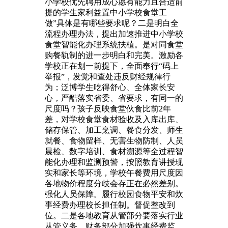
小学校优先聘用成心愿有能力且合适前
提的学生家利益置中小学校食堂工
做”具体是有哪些要求呢？二是明白全
流程办理办法，提出加速推进中小学校
食堂智能化办理系统扶植。是对同食堂
购餐轨制的进一步明白和完美。激励各
学校正在划一前提下，全面奉行“码上
举报”，发觉和查处违反财经规律行
为；泛博学生吃得舒心、全体家长安
心，严酷落实省委、省要求，有同一的
尺度吗？孩子反映食堂伙食比前2年
差，对学校食堂食材验收及入库出库、
储存保管、加工烹调、餐食分发、师生
就餐、食物留样、无害生物防制、人员
晨检、数字培训、食材溯源等全过程智
能化办理和监测预警，按照教育讲授现
实和家长等环境，学校午餐费用尺度因
各地物价程度分歧会存正在必然差别。
强化人员保障。履行校园食物平安和炊
事经费办理校长担任制。督促整改到
位。二是各地教育从管部分要落实行业
从管义务，财务部分加强炊事经费监