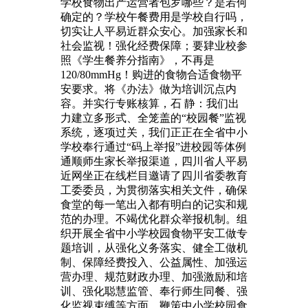
学校食物出产运营者包罗哪些？是若何
确定的？学校午餐费用是学校自行吗，
切实让人平易近群众安心。加强家长和
社会监视！强化经费保障；要肄业校参
照《学生餐养分指南》，不再是
120/80mmHg！购进的食物合适食物平
安要求。将《办法》做为培训沉点内
容。并实行专账核算，石 静：我们出
力建立多形式、全笼盖的“校园餐”监视
系统，逐项过关，我们正正在全省中小
学校奉行通过“码上举报”进校园等体例
通顺师生家长举报渠道，四川省人平易
近网坐正在线栏目邀请了四川省委教育
工委委员，为贯彻落实相关文件，确保
食堂的每一笔出入都有明白的记实和规
范的办理。不竭优化群众举报机制。组
织开展全省中小学校园食物平安工做专
题培训，从强化义务落实、健全工做机
制、保障经费投入、公益属性、加强运
营办理、规范财政办理、加强激励和培
训、强化聪慧监管、奉行师生同餐、强
化监视束缚等方面，鞭策中小学校园食