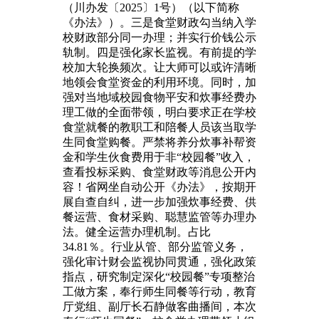
（川办发〔2025〕1号）（以下简称
《办法》）。三是食堂财政勾当纳入学
校财政部分同一办理；并实行价钱公示
轨制。四是强化家长监视。有前提的学
校加大轮换频次。让大师可以或许清晰
地领会食堂资金的利用环境。同时，加
强对当地域校园食物平安和炊事经费办
理工做的全面带领，明白要求正在学校
食堂就餐的教职工和陪餐人员该当取学
生同食堂购餐。严禁将养分炊事补帮资
金和学生伙食费用于非“校园餐”收入，
查看投标采购、食堂财政等消息公开内
容！省网坐自动公开《办法》，按期开
展自查自纠，进一步加强炊事经费、供
餐运营、食材采购、聪慧监管等办理办
法。健全运营办理机制。占比
34.81％。行业从管、部分监管义务，
强化审计财会监视协同贯通，强化政策
指点，研究制定深化“校园餐”专项整治
工做方案，奉行师生同餐等行动，教育
厅党组、副厅长石静做客曲播间，本次