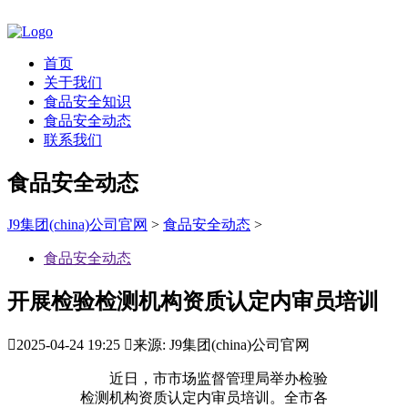
首页
关于我们
食品安全知识
食品安全动态
联系我们
食品安全动态
J9集团(china)公司官网
>
食品安全动态
>
食品安全动态
开展检验检测机构资质认定内审员培训

2025-04-24 19:25

来源: J9集团(china)公司官网
近日，市市场监督管理局举办检验
检测机构资质认定内审员培训。全市各