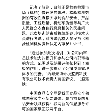
记者了解到，目前正是检验检测市
场（机构）快速发展阶段。检验检测数
据的有效性直接关系到食品安全、产品
质量、工程质量、机动车质量等与广大
人民群众衣食住行息息相关的民生问
题。此次培训结束后将组织参训技术人
员进行考试，对考试合格人员发放《检
验检测机构资质认定内审员》证书。
“通过参加此次培训，对公司内审
员技术能力的提升和参与公司内部审核
的方式、范围以及结果评价都起到了积
极的作用，进一步推动了公司质量管理
体系的完善。”西藏景博环境监测科技
有限公司技术负责人贾国森说。（赵耀
铁）
中国食品安全网是我国食品安全领
域国家级专业新闻媒体。是当前我国食
品安全领域获得互联网新闻信息服务许
可的国家级互联网平台。