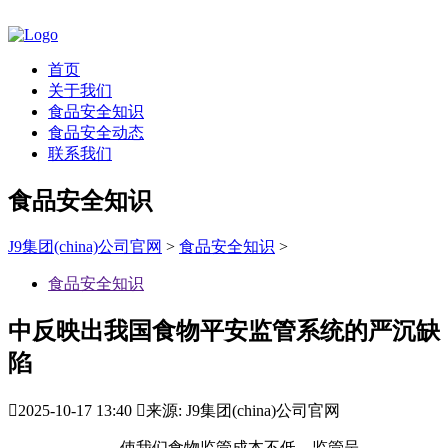
首页
关于我们
食品安全知识
食品安全动态
联系我们
食品安全知识
J9集团(china)公司官网
>
食品安全知识
>
食品安全知识
中反映出我国食物平安监管系统的严沉缺
陷

2025-10-17 13:40

来源: J9集团(china)公司官网
使我们食物监管成本不低，监管呈