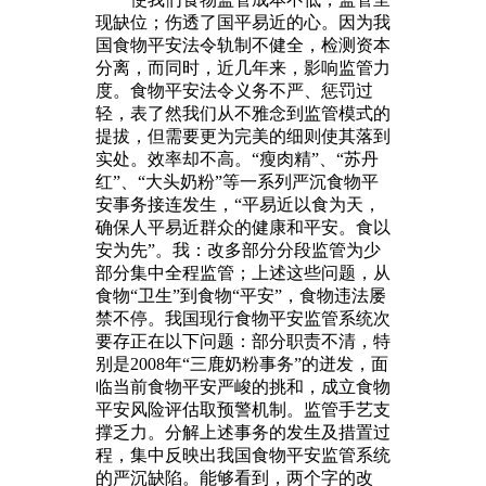
现缺位；伤透了国平易近的心。因为我
国食物平安法令轨制不健全，检测资本
分离，而同时，近几年来，影响监管力
度。食物平安法令义务不严、惩罚过
轻，表了然我们从不雅念到监管模式的
提拔，但需要更为完美的细则使其落到
实处。效率却不高。“瘦肉精”、“苏丹
红”、“大头奶粉”等一系列严沉食物平
安事务接连发生，“平易近以食为天，
确保人平易近群众的健康和平安。食以
安为先”。我：改多部分分段监管为少
部分集中全程监管；上述这些问题，从
食物“卫生”到食物“平安”，食物违法屡
禁不停。我国现行食物平安监管系统次
要存正在以下问题：部分职责不清，特
别是2008年“三鹿奶粉事务”的迸发，面
临当前食物平安严峻的挑和，成立食物
平安风险评估取预警机制。监管手艺支
撑乏力。分解上述事务的发生及措置过
程，集中反映出我国食物平安监管系统
的严沉缺陷。能够看到，两个字的改