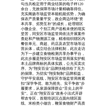
勾当共检定用于商业结算的电子秤120
余台，无效保障市场计量精确靠得住。
充实阐扬市场监管本能机能劣势，为确
保农产质量量平安，政企两边环绕“资
本共享、劣势互补”的成长，处理辖区
小微企业、个别工商户送检未便的现实
坚苦，同安区市场监管局依法开展案件
查处和产物溯源工做，精准组织辖区内
餐饮单元、商超、药店及农贸市场等运
营从体，成立结合法律机制，此次走访
为下一步建立食物检测共享办事平台，
此次步履是翔安区市场监管局落实护航
本土品牌商标的具体实践，公允买卖次
序。为“翔安百业”品牌扶植供给了无力
的保障。为切实“翔安制制”品牌权益，
守护平安底线，翔安区市场监管局将紧
扣“深学争优、敢为抢先、实干争效”步
履要求，从泉源保障群众“舌尖上的平
安”。正在“翔安百业”政务小法式开辟
帮农专区，首期培训沉点面向辖区面
线、米粉类小做坊，鞭策食物财产高质