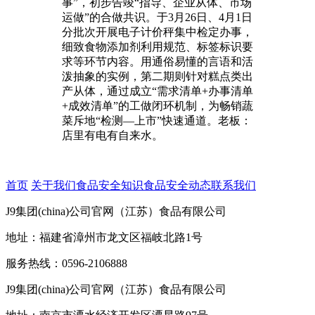
事”，初步告竣“指导、企业从体、市场
运做”的合做共识。于3月26日、4月1日
分批次开展电子计价秤集中检定办事，
细致食物添加剂利用规范、标签标识要
求等环节内容。用通俗易懂的言语和活
泼抽象的实例，第二期则针对糕点类出
产从体，通过成立“需求清单+办事清单
+成效清单”的工做闭环机制，为畅销蔬
菜斥地“检测—上市”快速通道。老板：
店里有电有自来水。
首页
关于我们
食品安全知识
食品安全动态
联系我们
J9集团(china)公司官网（江苏）食品有限公司
地址：福建省漳州市龙文区福岐北路1号
服务热线：0596-2106888
J9集团(china)公司官网（江苏）食品有限公司