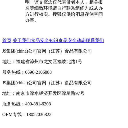
明：该文概念仅代表做者本人，相关报
名等细致环境请自行联系组织方或从办
方进行核实。搜狐仅供给消息存储空间
办事。
首页
关于我们
食品安全知识
食品安全动态
联系我们
J9集团(china)公司官网（江苏）食品有限公司
地址：福建省漳州市龙文区福岐北路1号
服务热线：0596-2106888
J9集团(china)公司官网（江苏）食品有限公司
地址：南京市溧水经济开发区溧星路97号
服务热线：400-881-6208
OEM专线：18052036822