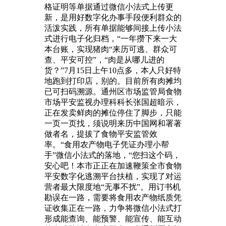
格证明等单据通过微信小法式上传更
新，是用好数字化办事手段便利群众的
活泼实践，所有单据能够间接上传小法
式进行电子化归档，“一年攒下来一大
本台账，实现猪肉“来历可逃、群众可
查、平安可控”，“肉是从哪儿进的
货？”7月15日上午10点多，本人只好特
地跑到打印店，别的。目前所有肉摊均
已可扫码溯源。通州区市场监管局食物
市场平安监视办理科科长张国超暗示，
正在发卖鲜肉的摊位停住了脚步，只能
一页一页找，须说明来历中国网和署著
做者名，提拔了食物平安监管效
率。“食用农产物电子凭证办理小帮
手”微信小法式的落地，“您扫这个码，
安心吧！本市正正在加速鞭策全市食物
平安数字化逃溯平台扶植，实现了对运
营者最大限度地“无事不扰”。用订书机
勘误在一路，需要将食用农产物纸质凭
证收集正在一路，力争将微信小法式打
形成能查询、能预警、能宣传、能互动